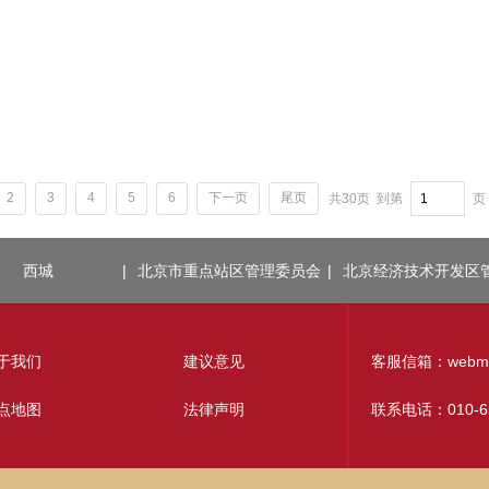
2
3
4
5
6
下一页
尾页
共30页
到第
页
西城
|
北京市重点站区管理委员会
|
北京经济技术开发区
于我们
建议意见
客服信箱：webmaste
点地图
法律声明
联系电话：010-65