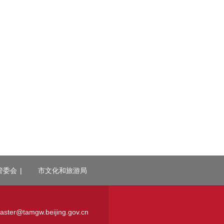
管委会
|
市文化和旅游局
r@tamgw.beijing.gov.cn