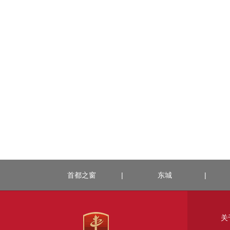
首都之窗
|
东城
|
关