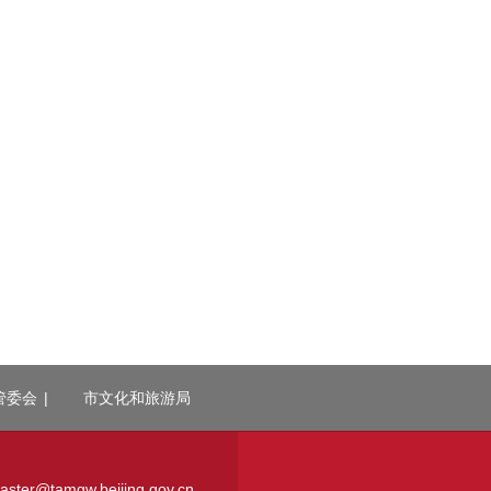
管委会
|
市文化和旅游局
r@tamgw.beijing.gov.cn