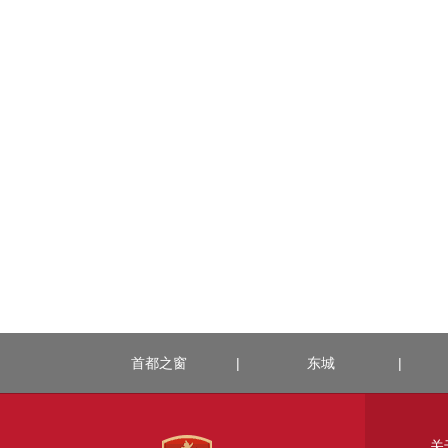
首都之窗
|
东城
|
关