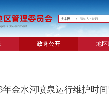
搜本网
态
政务公开
地区
26年金水河喷泉运行维护时