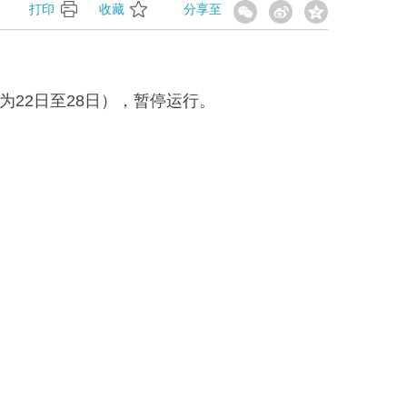
】
打印
收藏
分享至
4月、9月为22日至28日），暂停运行。