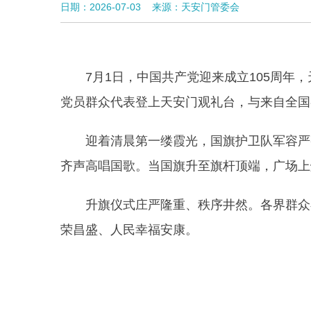
日期：2026-07-03
来源：天安门管委会
7
月
1
日，中国共产党迎来
成立
105
周年，
党员
群众
代表登上天安门观礼台，与来自全国
迎着清晨第一缕霞光，国旗护卫队军容严
齐声高唱国歌。当国旗升至旗杆顶端，广场上
升旗仪式庄严隆重、秩序井然。各界群众
荣昌盛、人民幸福安康。