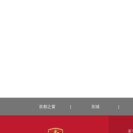
首都之窗
|
东城
|
关