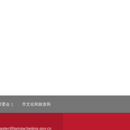
管委会
|
市文化和旅游局
r@tamgw.beijing.gov.cn