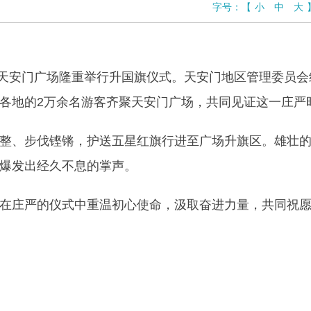
字号：
【
小
中
大
天安门广场隆重举行升国旗仪式。天安门地区管理委员会
各地的
2
万
余
名
游客
齐聚天安门广场，共同见证
这一
庄严
整、步伐铿锵，护送五星红旗行进至广场升旗区。雄壮
爆发出经久不息的掌声。
在庄严的仪式中重温初心使命，汲取奋进力量，共同祝