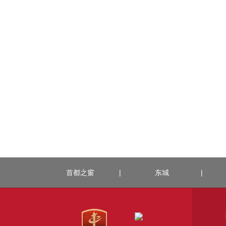
首都之窗
|
东城
|