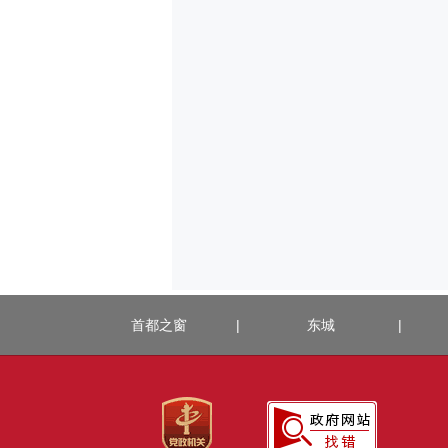
首都之窗
|
东城
|