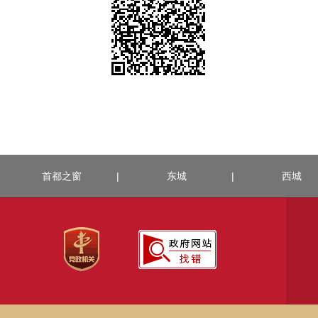
首都之窗
|
东城
|
西城