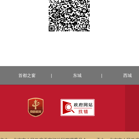
首都之窗
|
东城
|
西城