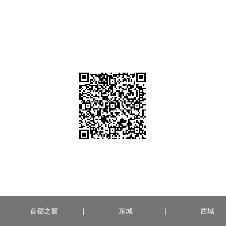
首都之窗
|
东城
|
西城