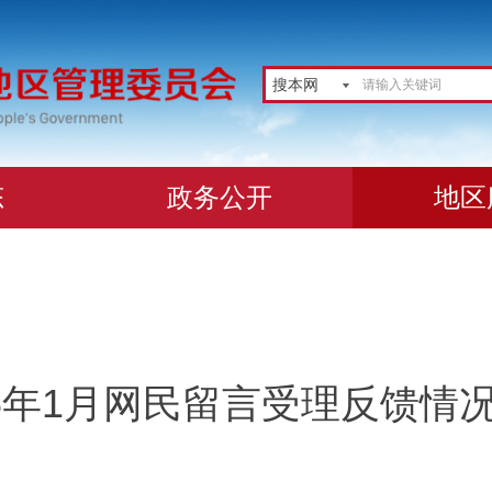
搜本网
态
政务公开
地区
26年1月网民留言受理反馈情